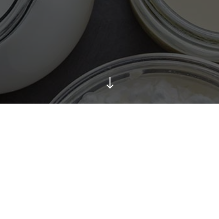
"
Sie möchten mehr erfahren?
 sich speziell für dieses Thema und wünschen wei
se Erfahrungen, Analyse und Konzeption, Umsetzu
Software, kurzfristige und nachhaltige Effekte?