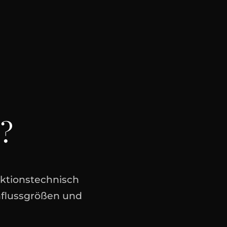
e?
ktionstechnisch
nflussgrößen und