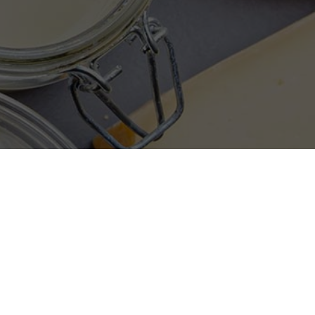
tere Informationen
ng mit der FELIX
-
®