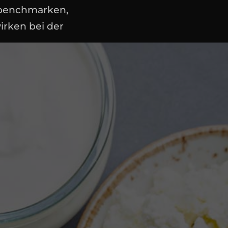
, benchmarken,
irken bei der