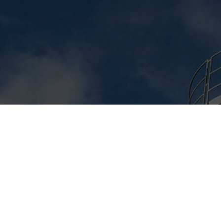
Sie interessieren
über Best Practi