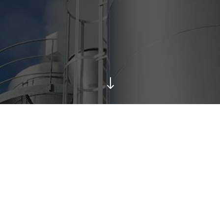
"
Sie möchten mehr erfahren?
 sich speziell für dieses Thema und wünschen wei
se Erfahrungen, Analyse und Konzeption, Umsetzu
Software, kurzfristige und nachhaltige Effekte?