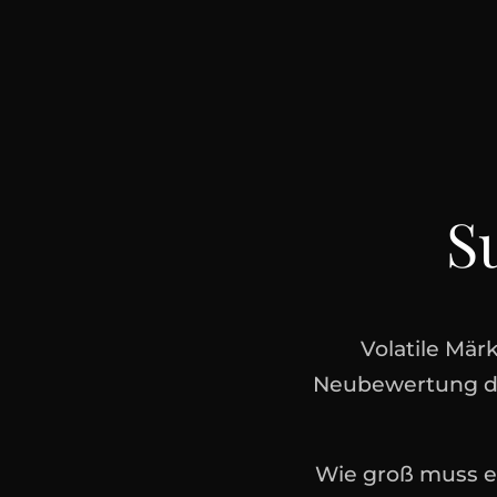
S
Volatile Mä
Neubewertung de
Wie groß muss ei