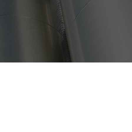
tere Informationen
ng mit der FELIX
-
®